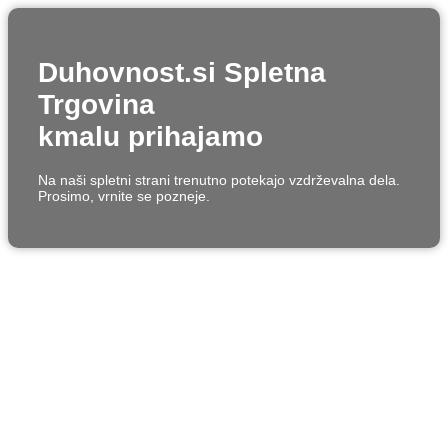
Duhovnost.si Spletna
Trgovina
kmalu prihajamo
Na naši spletni strani trenutno potekajo vzdrževalna dela.
Prosimo, vrnite se pozneje.