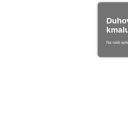
Duhov
kmalu
Na naši sple