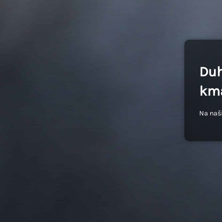
Duh
kma
Na naši