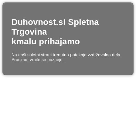
Duhovnost.si Spletna
Trgovina
kmalu prihajamo
Na naši spletni strani trenutno potekajo vzdrževalna dela.
Prosimo, vrnite se pozneje.