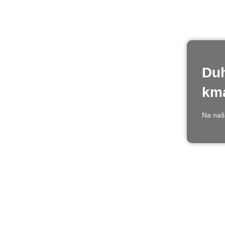
Duh
kma
Na naši