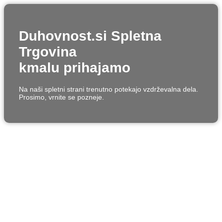
Duhovnost.si Spletna
Trgovina
kmalu prihajamo
Na naši spletni strani trenutno potekajo vzdrževalna dela.
Prosimo, vrnite se pozneje.