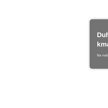
Duh
kma
Na naši