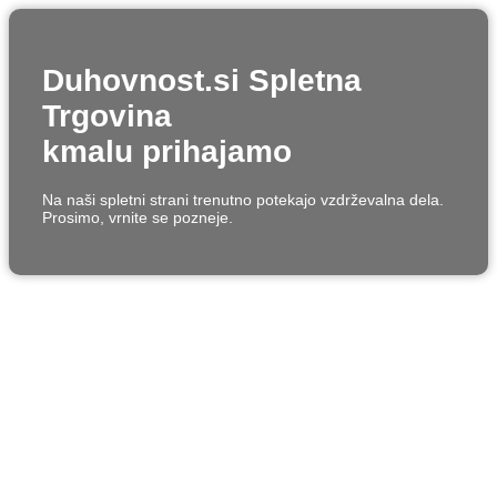
Duhovnost.si Spletna
Trgovina
kmalu prihajamo
Na naši spletni strani trenutno potekajo vzdrževalna dela.
Prosimo, vrnite se pozneje.