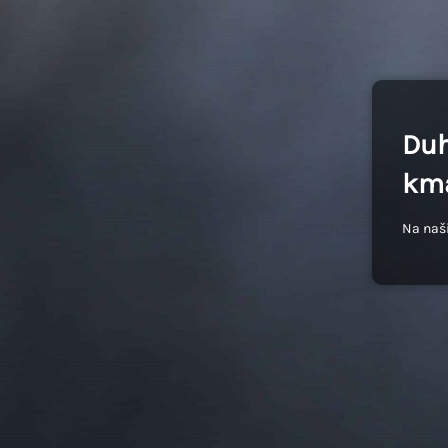
Duh
kma
Na naši