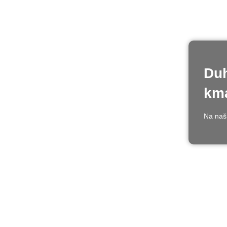
Duh
kma
Na naši