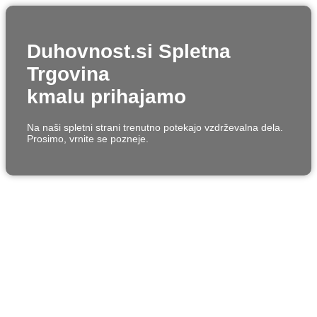
Duhovnost.si Spletna
Trgovina
kmalu prihajamo
Na naši spletni strani trenutno potekajo vzdrževalna dela.
Prosimo, vrnite se pozneje.