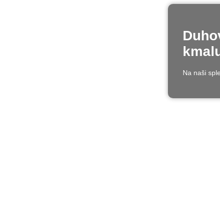
Duhov
kmalu
Na naši sple