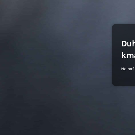
Duh
kma
Na naši