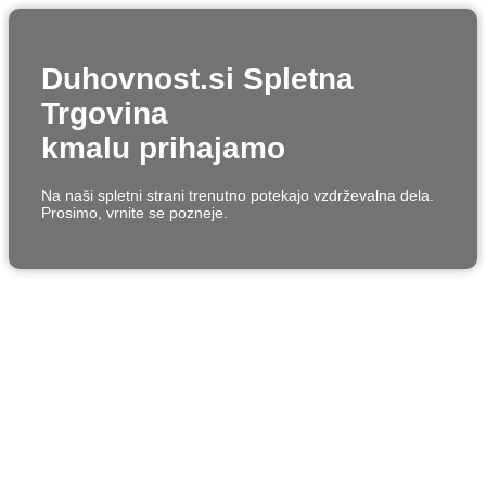
Duhovnost.si Spletna
Trgovina
kmalu prihajamo
Na naši spletni strani trenutno potekajo vzdrževalna dela.
Prosimo, vrnite se pozneje.