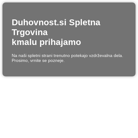
Duhovnost.si Spletna
Trgovina
kmalu prihajamo
Na naši spletni strani trenutno potekajo vzdrževalna dela.
Prosimo, vrnite se pozneje.