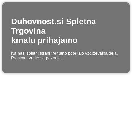
Duhovnost.si Spletna
Trgovina
kmalu prihajamo
Na naši spletni strani trenutno potekajo vzdrževalna dela.
Prosimo, vrnite se pozneje.