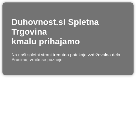
Duhovnost.si Spletna
Trgovina
kmalu prihajamo
Na naši spletni strani trenutno potekajo vzdrževalna dela.
Prosimo, vrnite se pozneje.