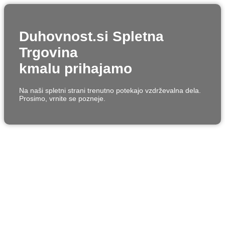
Duhovnost.si Spletna
Trgovina
kmalu prihajamo
Na naši spletni strani trenutno potekajo vzdrževalna dela.
Prosimo, vrnite se pozneje.