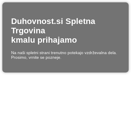
Duhovnost.si Spletna
Trgovina
kmalu prihajamo
Na naši spletni strani trenutno potekajo vzdrževalna dela.
Prosimo, vrnite se pozneje.